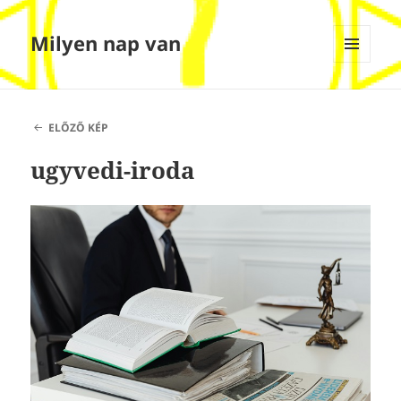
Milyen nap van
MENÜ
ÉS
WIDGETEK
ELŐZŐ KÉP
ugyvedi-iroda