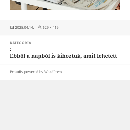
Közzétéve
Teljes
2025.04.14.
629 × 419
méret
Bejegyzés
KATEGÓRIA
navigáció
:
Ebből a napból is kihoztuk, amit lehetett
Proudly powered by WordPress