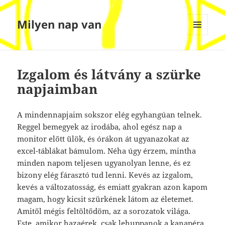
Milyen nap van
MENÜ
ÉS
WIDGETEK
Izgalom és látvány a szürke
napjaimban
A mindennapjaim sokszor elég egyhangúan telnek.
Reggel bemegyek az irodába, ahol egész nap a
monitor előtt ülök, és órákon át ugyanazokat az
excel-táblákat bámulom. Néha úgy érzem, mintha
minden napom teljesen ugyanolyan lenne, és ez
bizony elég fárasztó tud lenni. Kevés az izgalom,
kevés a változatosság, és emiatt gyakran azon kapom
magam, hogy kicsit szürkének látom az életemet.
Amitől mégis feltöltődöm, az a sorozatok világa.
Este, amikor hazaérek, csak lehuppanok a kanapéra,