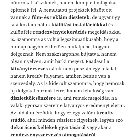
bútorokat készítenek, hanem komplett világokat
építenek fel. A bemutatott projektek között ott
vannak a
film- és reklám díszletek
, de ugyanúgy
találkoztam náluk
kiállítási installációkkal
és
különféle
rendezvénydekorációs
megoldásokkal
is. Számomra az volt a legszimpatikusabb, hogy a
honlap nagyon érthetően mutatja be, hogyan
dolgoznak. Nem szakzsargonba bújtatva, hanem
olyan nyelven, amit bárki megért. Ráadásul a
látványtervezés
náluk nem pusztán egy feladat,
hanem kreatív folyamat, amiben benne van a
szenvedély. Az is kiderült számomra, hogy nemcsak
új dolgokat hoznak létre, hanem lehetőség van
díszletkölcsönzésre
is, ami remek megoldás, ha
valaki gyorsan szeretne látványos eredményt elérni.
Az oldalon érződik, hogy ez egy valódi
kreatív
stúdió
, ahol minden részletre figyelnek, legyen szó
dekorációs kellékek gyártásáról
vagy akár a
rendezvényszervezés támogatásáról
.