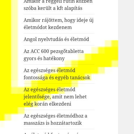
Amikor a reggeli rutin közben
szóba került a kft alapítás
Amikor rájöttem, hogy ideje új
életmódot kezdenem
Angol nyelvtudás és életmód
Az ACC 600 pezsgőtabletta
gyors és hatékony
Az egészséges életmód
fontossága és egyéb tanácsok
Az egészséges életmód
jelentősége, amit nem lehet
elég korán elkezdeni
Az egészséges életmódhoz a
masszázs is hozzátartozik