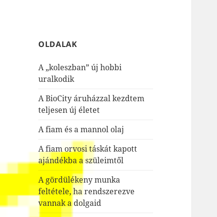
OLDALAK
A „koleszban” új hobbi
uralkodik
A BioCity áruházzal kezdtem
teljesen új életet
A fiam és a mannol olaj
A fiam orvosi táskát kapott
ajándékba a szüleimtől
A gördülékeny munka
feltétele, ha rendszerezve
vannak a dolgaid