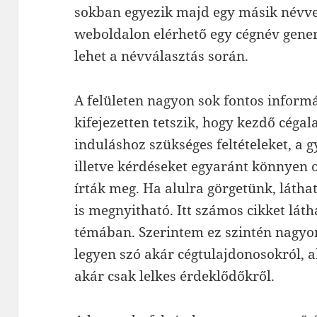
sokban egyezik majd egy másik névvel
weboldalon elérhető egy cégnév gene
lehet a névválasztás során.
A felületen nagyon sok fontos infor
kifejezetten tetszik, hogy kezdő cégal
induláshoz szükséges feltételeket, a 
illetve kérdéseket egyaránt könnyen 
írták meg. Ha alulra görgetünk, látha
is megnyitható. Itt számos cikket lát
témában. Szerintem ez szintén nagyon
legyen szó akár cégtulajdonosokról, a
akár csak lelkes érdeklődőkről.