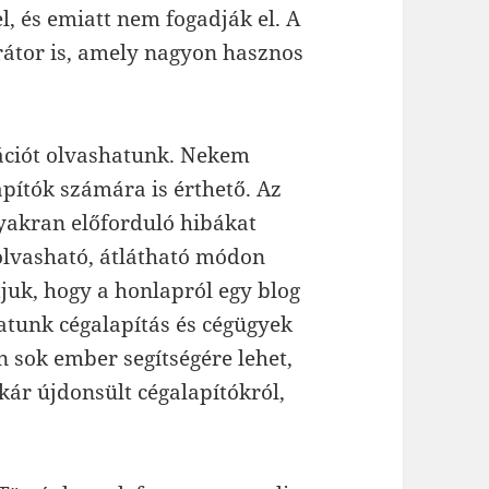
, és emiatt nem fogadják el. A
rátor is, amely nagyon hasznos
mációt olvashatunk. Nekem
apítók számára is érthető. Az
gyakran előforduló hibákat
olvasható, átlátható módon
tjuk, hogy a honlapról egy blog
hatunk cégalapítás és cégügyek
 sok ember segítségére lehet,
kár újdonsült cégalapítókról,