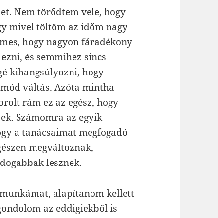
et. Nem törődtem vele, hogy
y mivel töltöm az időm nagy
yelmes, hogy nagyon fáradékony
ezni, és semmihez sincs
é kihangsúlyozni, hogy
etmód váltás. Azóta mintha
orolt rám ez az egész, hogy
zek. Számomra az egyik
ogy a tanácsaimat megfogadó
egészen megváltoznak,
ldogabbak lesznek.
 munkámat, alapítanom kellett
 gondolom az eddigiekből is