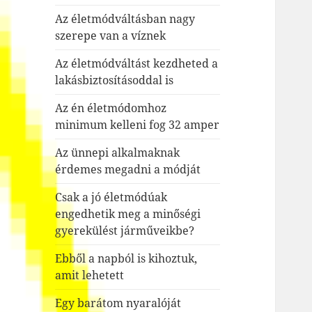
Az életmódváltásban nagy
szerepe van a víznek
Az életmódváltást kezdheted a
lakásbiztosításoddal is
Az én életmódomhoz
minimum kelleni fog 32 amper
Az ünnepi alkalmaknak
érdemes megadni a módját
Csak a jó életmódúak
engedhetik meg a minőségi
gyerekülést járműveikbe?
Ebből a napból is kihoztuk,
amit lehetett
Egy barátom nyaralóját