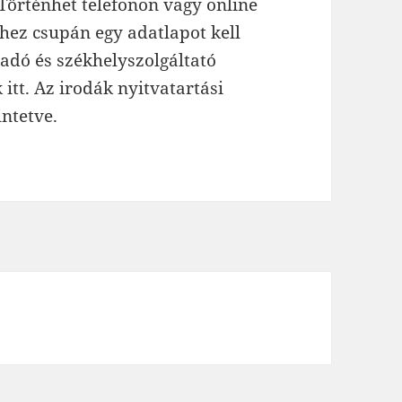
 Történhet telefonon vagy online
hez csupán egy adatlapot kell
gadó és székhelyszolgáltató
itt. Az irodák nyitvatartási
üntetve.