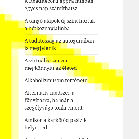
A RoadRecord appra minden
egyes nap számíthatsz
A tangó alapok új színt hoztak
a hétköznapjaimba
A tudatosság az autógumiban
is megjelenik
A virtuális szerver
megkönnyíti az életed
Alkoholizmusom története
Alternatív módszer a
fűnyírásra, ha már a
szegélyvágó tönkrement
Amikor a karkötőd pasizik
helyetted…