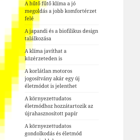
A hűtő fűtő klíma a jó
megoldás a jobb komfortérzet
felé
A japandi és a biofilikus design
találkozása
A klíma javíthat a
közérzeteden is
A korlátlan motoros
jogosítvány akár egy új
életmódot is jelenthet
A környezettudatos
életmódhoz hozzátartozik az
újrahasznosított papír
A környezettudatos
gondolkodás és életmód