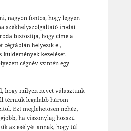
i, nagyon fontos, hogy legyen
ha székhelyszolgáltató irodát
iroda biztosítja, hogy címe a
t cégtáblán helyezik el,
s küldemények kezelését,
helyezett cégnév szintén egy
ll, hogy milyen nevet választunk
ell térniük legalább három
itől. Ezt meglehetősen nehéz,
 legjobb, ha viszonylag hosszú
jük az esélyét annak, hogy túl