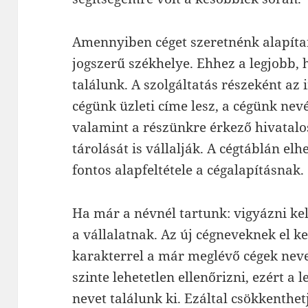
Amennyiben céget szeretnénk alapítan
jogszerű székhelye. Ehhez a legjobb, 
találunk. A szolgáltatás részeként az 
cégünk üzleti címe lesz, a cégünk nevé
valamint a részünkre érkező hivatalo
tárolását is vállalják. A cégtáblán el
fontos alapfeltétele a cégalapításnak.
Ha már a névnél tartunk: vigyázni ke
a vállalatnak. Az új cégneveknek el k
karakterrel a már meglévő cégek neve
szinte lehetetlen ellenőrizni, ezért a
nevet találunk ki. Ezáltal csökkenthet