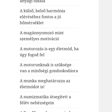
anyagi oldala
A külső, belső harmónia
eléréséhez fontos a jó
hőmérséklet
A magánnyomozó mint
személyes motiváció
A motorozás is egy életmód, ha
úgy fogod fel
A motorunknak is szüksége
van a minőségi gondoskodásra
A munka meghatározza az
életmódot is!
A numizmatika átsegített a
félév nehézségein