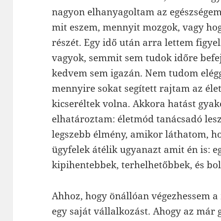
nagyon elhanyagoltam az egészségem
mit eszem, mennyit mozgok, vagy hog
részét. Egy idő után arra lettem fig
vagyok, semmit sem tudok időre befej
kedvem sem igazán. Nem tudom elégg
mennyire sokat segített rajtam az él
kicseréltek volna. Akkora hatást gyak
elhatároztam: életmód tanácsadó les
legszebb élmény, amikor láthatom, h
ügyfelek átélik ugyanazt amit én is: 
kipihentebbek, terhelhetőbbek, és bo
Ahhoz, hogy önállóan végezhessem a
egy saját vállalkozást. Ahogy az már