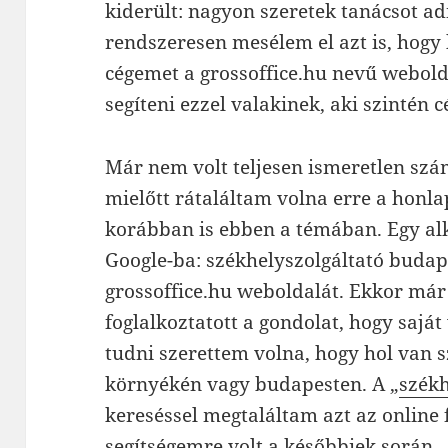
kiderült: nagyon szeretek tanácsot ad
rendszeresen mesélem el azt is, hogy
cégemet a grossoffice.hu nevű webold
segíteni ezzel valakinek, aki szintén 
Már nem volt teljesen ismeretlen szá
mielőtt rátaláltam volna erre a honla
korábban is ebben a témában. Egy al
Google-ba: székhelyszolgáltató budap
grossoffice.hu weboldalát. Ekkor má
foglalkoztatott a gondolat, hogy saját 
tudni szerettem volna, hogy hol van 
környékén vagy budapesten. A „
székh
kereséssel megtaláltam azt az online 
segítségemre volt a későbbiek során.