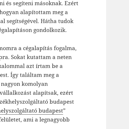
ni és segíteni másoknak. Ezért
 hogyan alapítottam meg a
al segítségével. Hátha tudok
cégalapításon gondolkozik.
momra a cégalapítás fogalma,
pra. Sokat kutattam a neten
kalommal azt írtam be a
est. Így találtam meg a
r nagyon komolyan
vállalkozást alapítsak, ezért
székhelyszolgáltató budapest
elyszolgáltató budapest
”
felületet, ami a legnagyobb