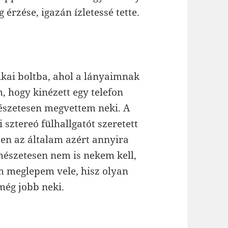
 érzése, igazán ízletessé tette.
kai boltba, ahol a lányaimnak
, hogy kinézett egy telefon
mészetesen megvettem neki. A
sztereó fülhallgatót szeretett
ben az általam azért annyira
mészetesen nem is nekem kell,
m meglepem vele, hisz olyan
 még jobb neki.