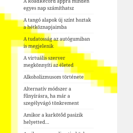
A RoadRecord appra minden
egyes nap számíthatsz
A tangó alapok új színt hoztak
a hétköznapjaimba
A tudatosság az autógumiban
is megjelenik
A virtuális szerver
megkönnyíti az életed
Alkoholizmusom története
Alternatív módszer a
fűnyírásra, ha már a
szegélyvágó tönkrement
Amikor a karkötőd pasizik
helyetted…