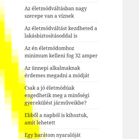
Az életmódváltásban nagy
szerepe van a víznek
Az életmódváltást kezdheted a
lakásbiztosításoddal is
Az én életmódomhoz
minimum kelleni fog 32 amper
Az ünnepi alkalmaknak
érdemes megadni a módját
Csak a jó életmódúak
engedhetik meg a minőségi
gyerekülést járműveikbe?
Ebből a napból is kihoztuk,
amit lehetett
Egy barátom nyaralóját