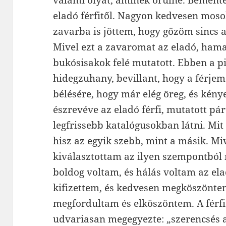
valami olyat, aminek örülne. Bemente
eladó férfitől. Nagyon kedvesen mosol
zavarba is jöttem, hogy gőzöm sincs a 
Mivel ezt a zavaromat az eladó, hamar
bukósisakok felé mutatott. Ebben a p
hidegzuhany, bevillant, hogy a férje
bélésére, hogy már elég öreg, és kénye
észrevéve az eladó férfi, mutatott pár
legfrissebb katalógusokban látni. Mi
hisz az egyik szebb, mint a másik. Mi
kiválasztottam az ilyen szempontból 
boldog voltam, és hálás voltam az ela
kifizettem, és kedvesen megköszöntem 
megfordultam és elköszöntem. A férfi
udvariasan megegyezte: „szerencsés a