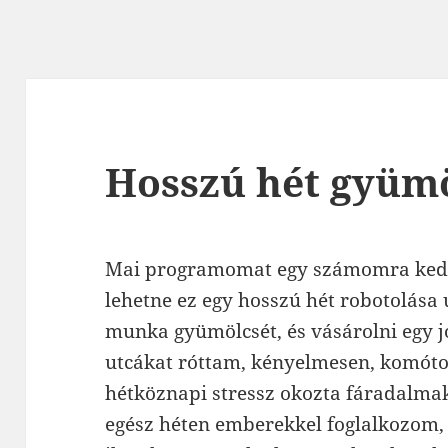
Hosszú hét gyümö
Mai programomat egy számomra kedves
lehetne ez egy hosszú hét robotolása
munka gyümölcsét, és vásárolni egy jó
utcákat róttam, kényelmesen, komóto
hétköznapi stressz okozta fáradalma
egész héten emberekkel foglalkozom,