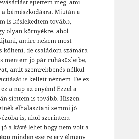
bevásárlást ejtettem meg, ami
n a bámészkodásra. Miután a
em is késlekedtem tovább,
y olyan környékre, ahol
yújtani, amire nekem most
 költeni, de családom számára
 is mentem jó pár ruhásüzletbe,
yat, amit szemrebbenés nélkül
citását is kellett néznem. De ez
 ez a nap az enyém! Ezzel a
án siettem is tovább. Hiszen
etnék elhalasztani semmi jó
vézóba is, ahol szerintem
jó a kávé lehet hogy nem volt a
képp minden esetre egy élmény