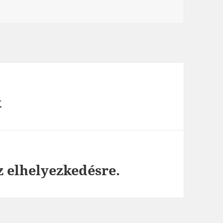
k
z elhelyezkedésre.