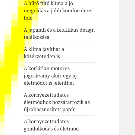
A hűtő fűtő klíma a jó
megoldás a jobb komfortérzet
felé
A japandi és a biofilikus design
találkozása
A klíma javíthat a
közérzeteden is
A korlátlan motoros
jogosítvány akár egy új
életmódot is jelenthet
A környezettudatos
életmódhoz hozzátartozik az
újrahasznosított papír
A környezettudatos
gondolkodás és életmód