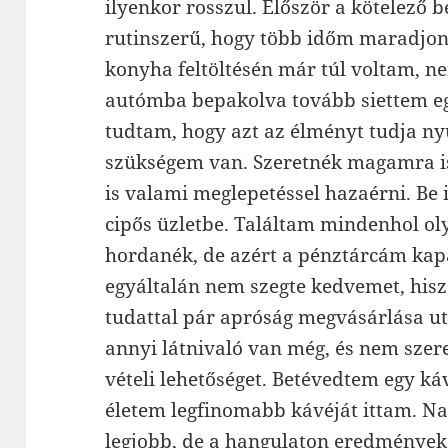
ilyenkor rosszul. Először a kötelező 
rutinszerű, hogy több időm maradjo
konyha feltöltésén már túl voltam, n
autómba bepakolva tovább siettem eg
tudtam, hogy azt az élményt tudja n
szükségem van. Szeretnék magamra is
is valami meglepetéssel hazaérni. Be
cipős üzletbe. Találtam mindenhol ol
hordanék, de azért a pénztárcám kapa
egyáltalán nem szegte kedvemet, hisz
tudattal pár apróság megvásárlása ut
annyi látnivaló van még, és nem szer
vételi lehetőséget. Betévedtem egy ká
életem legfinomabb kávéját ittam. Na 
legjobb, de a hangulaton eredménye