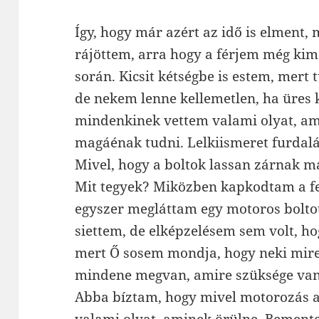
Így, hogy már azért az idő is elment,
rájöttem, arra hogy a férjem még ki
során. Kicsit kétségbe is estem, mer
de nekem lenne kellemetlen, ha üres 
mindenkinek vettem valami olyat, am
magáénak tudni. Lelkiismeret furdalás
Mivel, hogy a boltok lassan zárnak má
Mit tegyek? Miközben kapkodtam a fej
egyszer megláttam egy motoros boltot
siettem, de elképzelésem sem volt, ho
mert Ő sosem mondja, hogy neki mire
mindene megvan, amire szüksége van
Abba bíztam, hogy mivel motorozás a 