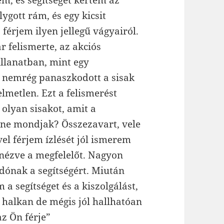
m, és segítséget kértem az
ygott rám, és egy kicsit
férjem ilyen jellegű vágyairól.
 felismerte, az akciós
illanatban, mint egy
m nemrég panaszkodott a sisak
lmetlen. Ezt a felismerést
 olyan sisakot, amit a
t ne mondjak? Összezavart, vele
vel férjem ízlését jól ismerem
nézve a megfelelőt. Nagyon
dónak a segítségért. Miután
a segítséget és a kiszolgálást,
 halkan de mégis jól hallhatóan
z Ön férje”