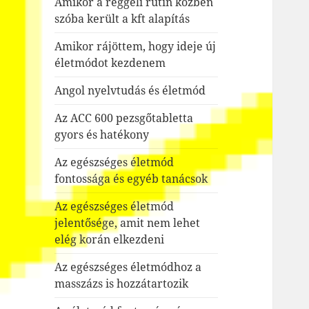
Amikor a reggeli rutin közben
szóba került a kft alapítás
Amikor rájöttem, hogy ideje új
életmódot kezdenem
Angol nyelvtudás és életmód
Az ACC 600 pezsgőtabletta
gyors és hatékony
Az egészséges életmód
fontossága és egyéb tanácsok
Az egészséges életmód
jelentősége, amit nem lehet
elég korán elkezdeni
Az egészséges életmódhoz a
masszázs is hozzátartozik