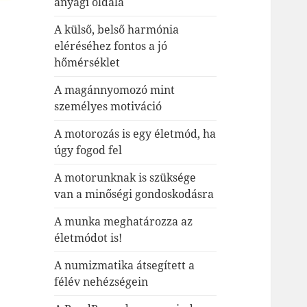
anyagi oldala
A külső, belső harmónia
eléréséhez fontos a jó
hőmérséklet
A magánnyomozó mint
személyes motiváció
A motorozás is egy életmód, ha
úgy fogod fel
A motorunknak is szüksége
van a minőségi gondoskodásra
A munka meghatározza az
életmódot is!
A numizmatika átsegített a
félév nehézségein