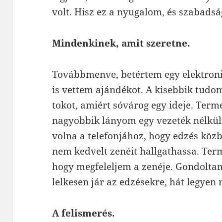
volt. Hisz ez a nyugalom, és szabadság
Mindenkinek, amit szeretne.
Továbbmenve, betértem egy elektroni
is vettem ajándékot. A kisebbik tudom
tokot, amiért sóvárog egy ideje. Ter
nagyobbik lányom egy vezeték nélküli 
volna a telefonjához, hogy edzés köz
nem kedvelt zenéit hallgathassa. Ter
hogy megfeleljem a zenéje. Gondolta
lelkesen jár az edzésekre, hát legyen
A felismerés.