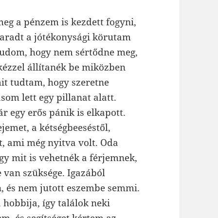
 meg a pénzem is kezdett fogyni,
maradt a jótékonysági körutam
t tudom, hogy nem sértődne meg,
kézzel állítanék be miközben
it tudtam, hogy szeretne
om lett egy pillanat alatt.
r egy erős pánik is elkapott.
emet, a kétségbeeséstől,
, ami még nyitva volt. Oda
gy mit is vehetnék a férjemnek,
 van szüksége. Igazából
, és nem jutott eszembe semmi.
hobbija, így találok neki