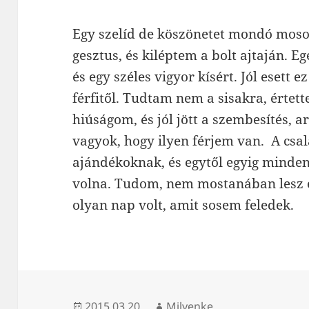
Egy szelíd de köszönetet mondó mosol
gesztus, és kiléptem a bolt ajtaján. E
és egy széles vigyor kísért. Jól esett 
férfitől. Tudtam nem a sisakra, értette
hiúságom, és jól jött a szembesítés, a
vagyok, hogy ilyen férjem van. A csa
ajándékoknak, és egytől egyig mindenk
volna. Tudom, nem mostanában lesz e
olyan nap volt, amit sosem feledek.
Közzétéve
Szerző
2015.03.20.
Milyenke