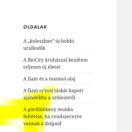
OLDALAK
A „koleszban” új hobbi
uralkodik
A BioCity áruházzal kezdtem
teljesen új életet
A fiam és a mannol olaj
A fiam orvosi táskát kapott
ajándékba a szüleimtől
A gördülékeny munka
feltétele, ha rendszerezve
vannak a dolgaid