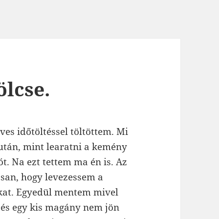
lcse.
 időtöltéssel töltöttem. Mi
 után, mint learatni a kemény
t. Na ezt tettem ma én is. Az
san, hogy levezessem a
kat. Egyedül mentem mivel
 és egy kis magány nem jön