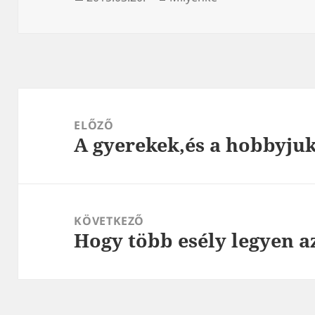
Bejegyzés
navigáció
ELŐZŐ
A gyerekek,és a hobbyju
Korábbi
bejegyzések:
KÖVETKEZŐ
Hogy több esély legyen a
Következő
bejegyzések: