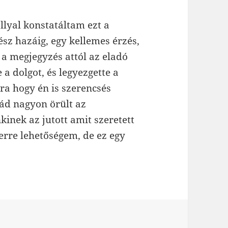
lyal konstatáltam ezt a
gész hazáig, egy kellemes érzés,
ez a megjegyzés attól az eladó
 a dolgot, és legyezgette a
rra hogy én is szerencsés
lád nagyon örült az
inek az jutott amit szeretett
rre lehetőségem, de ez egy