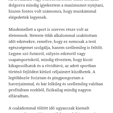
dolgozva mindig igyekeztem a maximumot nyújtani,
hiszen fontos volt számomra, hogy munkámmal
elégedettek legyenek.
Mindemellett a sport is szerves része volt az
életemnek. Hetente több alkalommal szakítottam
időt edzésekre, remélve, hogy ez nemcsak a testi
egészségemet szolgálja, hanem szellemileg is feltölt.
Legyen szó futásról, súlyzós edzésről vagy
csapatsportokról, mindig élveztem, hogy kicsit
kikapcsolhatok és a rövidtávú, az adott sportban
történő fejlődést kitűző céljaimért küzdhetek. A
legtöbbször fociztam és pingpongoztam a
haverjaimmal, és bár lelkileg és szellemileg valóban
profitáltam ezekből, fizikailag mindig nagyon
elfáradtam.
A családommal töltött idő ugyancsak kiemelt