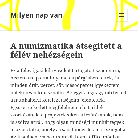
Milyen nap van
MENÜ
ÉS
WIDGETEK
A numizmatika átsegített a
félév nehézségein
Ez a félév igazi kihívásokat tartogatott számomra,
hiszen a napjaim folyamatos pörgésben teltek, és
minden órát, percet, sőt, másodpercet igyekeztem
hatékonyan kihasználni. Az egyik legnagyobb terhet
a munkahelyi kötelezettségeim jelentették.
Egyszerre kellett megfelelnem a határidők
szorításának, a projektek sikeres lezárásának, nem
is szólva arról, hogy olyan minőségi munkát tegyek
le az asztalra, amely a csapatom érdekeit is szolgálja.
Az irodában, vagy otthonról, home office módban