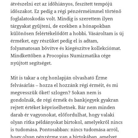
átvészelni ezt az időhiányos, feszített tempójú
időszakot. Ez pedig a régi pénzérméimmel történő
foglalatoskodás volt. Mindig is szerettem ilyen
tárgyakat gyűjteni, de ezekben a hónapokban
különösen felértékelődött a hobbi. Vásároltam is új
érméket, egy részüket pedig el is adtam,
folyamatosan bővítve és kiegészítve kollekciómat.
Mindkettőben a Procopius Numizmatika cége
nyújtott segítséget.
Mit is takar a cég honlapján olvasható Érme
felvásárlás – hozza el hozzánk régi érméit, és mi
megvesszük őket! szlogen? Sokan nem is
gondolnák, de régi érmék és bankjegyek gyakran
rejtett értéket képviselhetnek. Bár nem minden
darab ér vagyonokat, előfordulhat, hogy valaki
olyan ritka példányokat birtokol, amelyekről nincs
is tudomása. Pontosabban: nincs tudomása arról,
hogy olyan pénzérme van a birtokában, amelyet