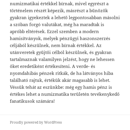
numizmatikai értékkel bírnak, mivel egyrészt a
történelem részét képezik, másrészt a bűnözők
gyakran igyekeztek a lehető legpontosabban másolni
a szóban forgó valutákat, még ha maradtak is
apróbb eltérések. Ezzel szemben a modern
hamisítványok, melyek pénzügyi haszonszerzés
céljából készülnek, nem bírnak értékkel. Az
utánveretek gyűjtői célból készülnek, és gyakran
tartalmaznak valamilyen jelzést, hogy ne lehessen
őket eredetiként értékesíteni. A verde- és
nyomdahibás pénzek ritkák, de ha látványos hiba
található rajtuk, értékük akár magasabb is lehet.
Véssük tehát az eszünkbe: még egy hamis pénz is
értékes lehet a numizmatika területén tevékenykedő
fanatikusok számára!
Proudly powered by WordPress