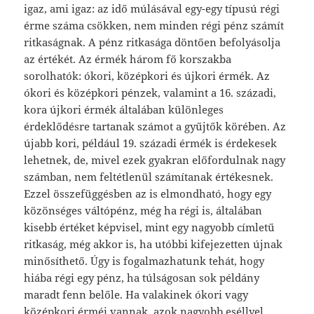
igaz, ami igaz: az idő múlásával egy-egy típusú régi
érme száma csökken, nem minden régi pénz számít
ritkaságnak. A pénz ritkasága döntően befolyásolja
az értékét. Az érmék három fő korszakba
sorolhatók: ókori, középkori és újkori érmék. Az
ókori és középkori pénzek, valamint a 16. századi,
kora újkori érmék általában különleges
érdeklődésre tartanak számot a gyűjtők körében. Az
újabb kori, például 19. századi érmék is érdekesek
lehetnek, de, mivel ezek gyakran előfordulnak nagy
számban, nem feltétlenül számítanak értékesnek.
Ezzel összefüggésben az is elmondható, hogy egy
közönséges váltópénz, még ha régi is, általában
kisebb értéket képvisel, mint egy nagyobb címletű
ritkaság, még akkor is, ha utóbbi kifejezetten újnak
minősíthető. Úgy is fogalmazhatunk tehát, hogy
hiába régi egy pénz, ha túlságosan sok példány
maradt fenn belőle. Ha valakinek ókori vagy
középkori érméi vannak, azok nagyobb eséllyel