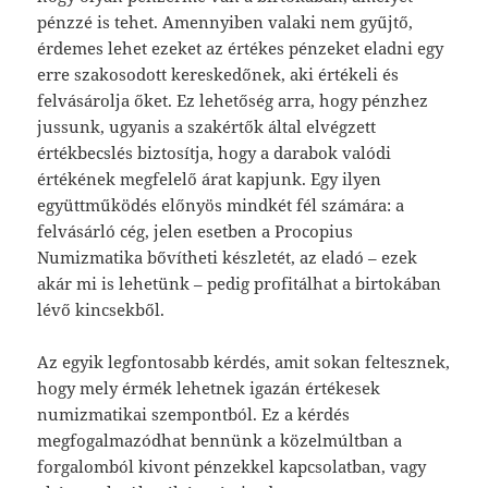
pénzzé is tehet. Amennyiben valaki nem gyűjtő,
érdemes lehet ezeket az értékes pénzeket eladni egy
erre szakosodott kereskedőnek, aki értékeli és
felvásárolja őket. Ez lehetőség arra, hogy pénzhez
jussunk, ugyanis a szakértők által elvégzett
értékbecslés biztosítja, hogy a darabok valódi
értékének megfelelő árat kapjunk. Egy ilyen
együttműködés előnyös mindkét fél számára: a
felvásárló cég, jelen esetben a Procopius
Numizmatika bővítheti készletét, az eladó – ezek
akár mi is lehetünk – pedig profitálhat a birtokában
lévő kincsekből.
Az egyik legfontosabb kérdés, amit sokan feltesznek,
hogy mely érmék lehetnek igazán értékesek
numizmatikai szempontból. Ez a kérdés
megfogalmazódhat bennünk a közelmúltban a
forgalomból kivont pénzekkel kapcsolatban, vagy