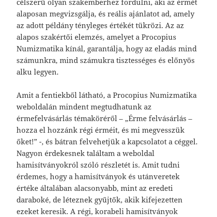
célszerű olyan szakemberhez fordulni, aki az érmét
alaposan megvizsgálja, és reális ajánlatot ad, amely
az adott példány tényleges értékét tükrözi. Az az
alapos szakértői elemzés, amelyet a Procopius
Numizmatika kínál, garantálja, hogy az eladás mind
számunkra, mind számukra tisztességes és előnyös
alku legyen.
Amit a fentiekből látható, a Procopius Numizmatika
weboldalán mindent megtudhatunk az
érmefelvásárlás témaköréről – „Érme felvásárlás –
hozza el hozzánk régi érméit, és mi megvesszük
őket!” -, és bátran felvehetjük a kapcsolatot a céggel.
Nagyon érdekesnek találtam a weboldal
hamisítványokról szóló részletét is. Amit tudni
érdemes, hogy a hamisítványok és utánveretek
értéke általában alacsonyabb, mint az eredeti
daraboké, de léteznek gyűjtők, akik kifejezetten
ezeket keresik. A régi, korabeli hamisítványok