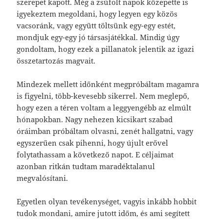
szerepet kapott. Még a zsúfolt napok közepette is
igyekeztem megoldani, hogy legyen egy közös
vacsoránk, vagy együtt töltsünk egy-egy estét,
mondjuk egy-egy jó társasjátékkal. Mindig úgy
gondoltam, hogy ezek a pillanatok jelentik az igazi
összetartozás magvait.
Mindezek mellett időnként megpróbáltam magamra
is figyelni, több-kevesebb sikerrel. Nem meglepő,
hogy ezen a téren voltam a leggyengébb az elmúlt
hónapokban. Nagy nehezen kicsikart szabad
óráimban próbáltam olvasni, zenét hallgatni, vagy
egyszerűen csak pihenni, hogy újult erővel
folytathassam a következő napot. E céljaimat
azonban ritkán tudtam maradéktalanul
megvalósítani.
Egyetlen olyan tevékenységet, vagyis inkább hobbit
tudok mondani, amire jutott időm, és ami segített