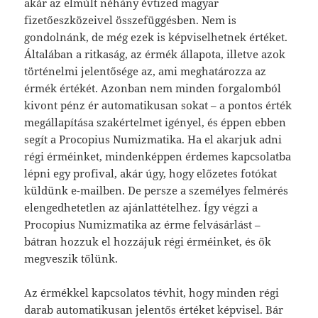
akár az elmúlt néhány évtized magyar
fizetőeszközeivel összefüggésben. Nem is
gondolnánk, de még ezek is képviselhetnek értéket.
Általában a ritkaság, az érmék állapota, illetve azok
történelmi jelentősége az, ami meghatározza az
érmék értékét. Azonban nem minden forgalomból
kivont pénz ér automatikusan sokat – a pontos érték
megállapítása szakértelmet igényel, és éppen ebben
segít a Procopius Numizmatika. Ha el akarjuk adni
régi érméinket, mindenképpen érdemes kapcsolatba
lépni egy profival, akár úgy, hogy előzetes fotókat
küldünk e-mailben. De persze a személyes felmérés
elengedhetetlen az ajánlattételhez. Így végzi a
Procopius Numizmatika az érme felvásárlást –
bátran hozzuk el hozzájuk régi érméinket, és ők
megveszik tőlünk.
Az érmékkel kapcsolatos tévhit, hogy minden régi
darab automatikusan jelentős értéket képvisel. Bár