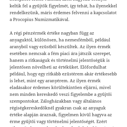
keltik fel a gyűjtők figyelmét, így tehát, ha ilyenekkel
rendelkezünk, máris érdemes felvenni a kapcsolatot
a Procopius Numizmatikával.
A régi pénzérmék értéke nagyban függ az
anyaguktól, különösen, ha nemesfémből, például
aranyból vagy ezüstből készültek. Az ilyen érmék
esetében nemcsak a fém piaci ára játszik szerepet,
hanem a ritkaságuk és történelmi jelentőségük is
jelentősen növelheti az értéküket. Előfordulhat
például, hogy egy ritkább ezüstérem akár értékesebb
is lehet, mint egy aranyérem. Az ilyen érmék
eladásakor érdemes körültekintően eljárni, mivel
nem minden kereskedő veszi figyelembe a gyűjtői
szempontokat. Zálogházakban vagy általános
régiségkereskedőknél gyakran csak az anyaguk
értéke alapján áraznak, figyelmen kívül hagyva az
érme gyűjtői vagy történelmi jelentőségét. Ezért